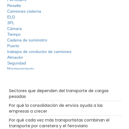
Resalte
Camiones cisterna
ELD
3PL
Cámara
Tiempo
Cadena de suministro
Puerto
trabajos de conductor de camiones
Almacén
Seguridad
Mantenimiento
recompensas de combustible
Reefer
Entradas recientes
Gran equipo
Sectores que dependen del transporte de cargas
Inspecciones de camiones
pesadas
Transporte pesado
Agentes
Por qué la consolidación de envíos ayuda a las
LoadPay
empresas a crecer
Desglose
Por qué cada vez más transportistas combinan el
Productos farmacéuticos
transporte por carretera y el ferroviario
Vacaciones