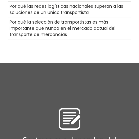
NTDAW
Por qué las redes logísticas nacionales superan a las
Seguridad
soluciones de un único transportista
Conductor
Por qué la selección de transportistas es más
Futuro
importante que nunca en el mercado actual del
LTl
transporte de mercancías
Comercio electrónico
Contenedor
Productividad
Calidez
Hazmat
Alimentos
Consejos
Permisos
Agentes de carga
Carrera
Envío a temperatura controlada
Truckstop.com
Intermodal
las mujeres en el transporte por carretera
Largo recorrido
Conducción escénica de camiones
NTDAW