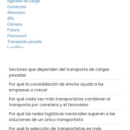
Agentes de carga
Conductor
Alimentos
3PL
Cámara
Futuro
Ferrocarril
Transporte pesado
LoadPay
Huracán
Seguridad
Entradas recientes
Almacén
Sectores que dependen del transporte de cargas
Cadena de suministro
pesadas
Hazmat
NTDAW
Por qué la consolidación de envíos ayuda a las
Largo recorrido
empresas a crecer
Productividad
Por qué cada vez más transportistas combinan el
Consejos
transporte por carretera y el ferroviario
las mujeres en el transporte por carretera
Permisos
Por qué las redes logísticas nacionales superan a las
Mantenimiento
soluciones de un único transportista
Truckstop.com
Por qué la selección de transportistas es más
Plano