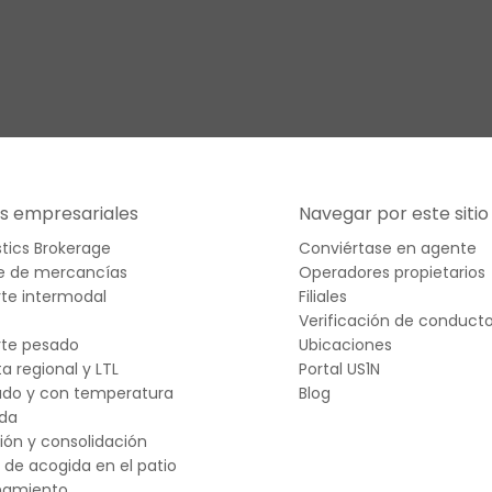
os empresariales
Navegar por este sitio
stics Brokerage
Conviértase en agente
je de mercancías
Operadores propietarios
te intermodal
Filiales
Verificación de conduct
rte pesado
Ubicaciones
a regional y LTL
Portal US1N
ado y con temperatura
Blog
ada
ción y consolidación
s de acogida en el patio
namiento