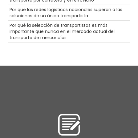
transporte por carretera y el ferroviario
Consejos
NTDAW
Por qué las redes logísticas nacionales superan a las
Gran equipo
soluciones de un único transportista
Conductor
Por qué la selección de transportistas es más
Plano
importante que nunca en el mercado actual del
Almacén
transporte de mercancías
Agentes
Seguridad
Calidez
Inspecciones de camiones
Envío a temperatura controlada
NTDAW
las mujeres en el transporte por carretera
Vacaciones
LoadPay
Cámara
trabajos de conductor de camiones
3PL
Productos farmacéuticos
Intermodal
Transporte pesado
Mantenimiento
Seguridad