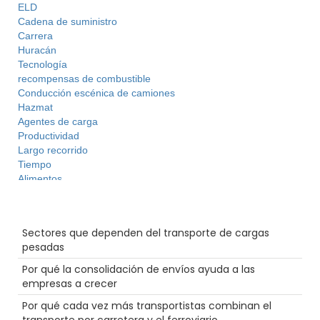
ELD
Cadena de suministro
Carrera
Huracán
Tecnología
recompensas de combustible
Conducción escénica de camiones
Hazmat
Agentes de carga
Productividad
Largo recorrido
Tiempo
Alimentos
Contenedor
Desglose
Entradas recientes
Permisos
Sectores que dependen del transporte de cargas
Futuro
pesadas
Resalte
Ferrocarril
Por qué la consolidación de envíos ayuda a las
Comercio electrónico
empresas a crecer
Reefer
Por qué cada vez más transportistas combinan el
LTl