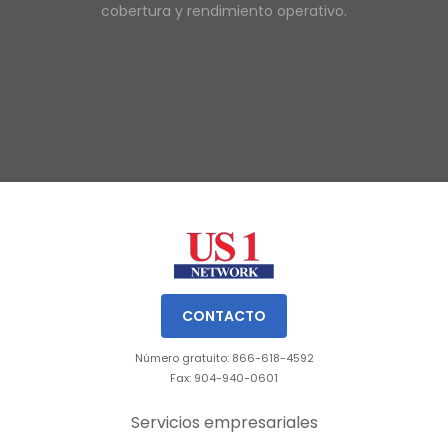
cobertura y rendimiento operativo.
Slide 3 of 3.
CONTACTO
Número gratuito: 866-618-4592
Fax: 904-940-0601
Servicios empresariales