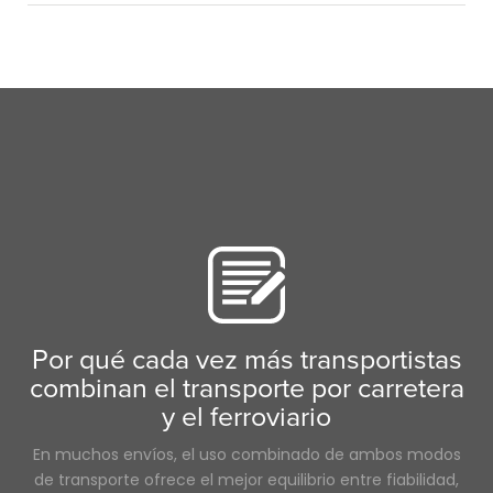
Agentes
Contenedor
Truckstop.com
ELD
Huracán
Intermodal
Carrera
Desglose
Largo recorrido
Permisos
las mujeres en el transporte por carretera
Consejos
Agentes de carga
Alimentos
trabajos de conductor de camiones
Productos farmacéuticos
Por qué cada vez más transportistas
combinan el transporte por carretera
y el ferroviario
En muchos envíos, el uso combinado de ambos modos
de transporte ofrece el mejor equilibrio entre fiabilidad,