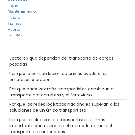
Plano
Mantenimiento
Futuro
Tiempo
Puerto
LoadPay
Conducción escénica de camiones
Tecnología
Entradas recientes
NTDAW
Sectores que dependen del transporte de cargas
Resalte
pesadas
Vacaciones
Hazmat
Por qué la consolidación de envíos ayuda a las
NTDAW
empresas a crecer
Inspecciones de camiones
Por qué cada vez más transportistas combinan el
Ferrocarril
transporte por carretera y el ferroviario
Envío a temperatura controlada
Cadena de suministro
Por qué las redes logísticas nacionales superan a las
Seguridad
soluciones de un único transportista
Reefer
Por qué la selección de transportistas es más
Comercio electrónico
importante que nunca en el mercado actual del
LTl
transporte de mercancías
Gran equipo