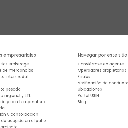
os empresariales
Navegar por este sitio
stics Brokerage
Conviértase en agente
je de mercancías
Operadores propietarios
te intermodal
Filiales
Verificación de conduct
rte pesado
Ubicaciones
a regional y LTL
Portal US1N
ado y con temperatura
Blog
ada
ción y consolidación
s de acogida en el patio
namiento