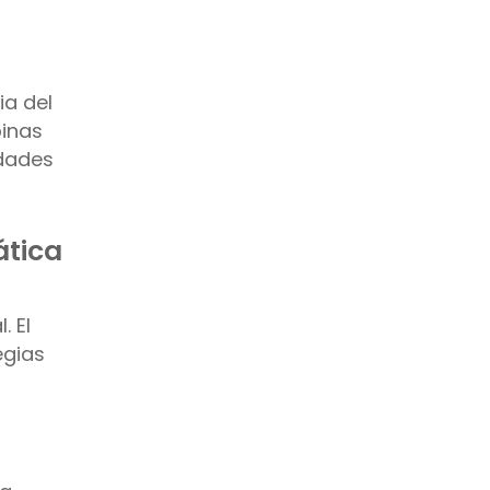
Envío a temperatura controlada
Camiones cisterna
Resalte
recompensas de combustible
ia del
Plano
binas
idades
ática
 El
egias