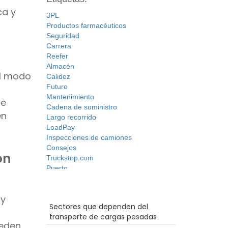
ca y
3PL
Productos farmacéuticos
Seguridad
Carrera
Reefer
Almacén
al modo
Calidez
Futuro
Mantenimiento
le
Cadena de suministro
en
Largo recorrido
LoadPay
Inspecciones de camiones
Consejos
on
Truckstop.com
Puerto
Huracán
Transporte pesado
Entradas recientes
 y
Permisos
Sectores que dependen del
Seguridad
transporte de cargas pesadas
trabajos de conductor de camiones
ueden