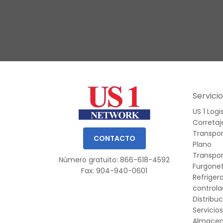
Slide 1 of 3.
Servici
US 1 Logi
Correta
Transpor
CONTACTO
Plano
Transpo
Número gratuito: 866-618-4592
Furgonet
Fax: 904-940-0601
Refriger
control
Distribu
Servicio
Almace