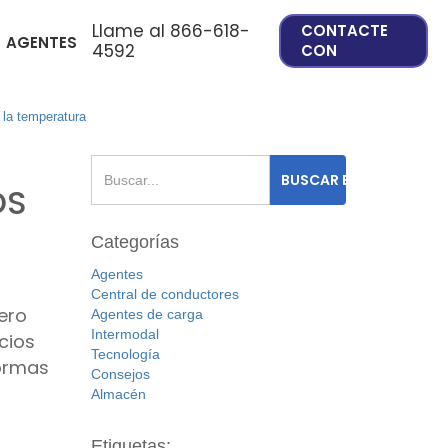
Llame al 866-618-
CONTACTE
AGENTES
4592
CON
 la temperatura
OS
Categorías
Agentes
Central de conductores
ero
Agentes de carga
Intermodal
cios
Tecnología
formas
Consejos
Almacén
Etiquetas: