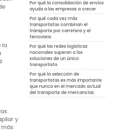
Gran equipo
Por qué la consolidación de envíos
de
LTl
ayuda a las empresas a crecer
Cámara
Por qué cada vez más
Intermodal
transportistas combinan el
Contenedor
transporte por carretera y el
Comercio electrónico
ferroviario
Tiempo
Agentes
 la
Por qué las redes logísticas
Conducción escénica de camiones
a
nacionales superan a las
las mujeres en el transporte por
soluciones de un único
z
carretera
transportista
Ferrocarril
Por qué la selección de
Conductor
transportistas es más importante
NTDAW
a
que nunca en el mercado actual
Productividad
del transporte de mercancías
NTDAW
Alimentos
Tecnología
las
ELD
Hazmat
pilar y
Desglose
n más
Agentes de carga
Vacaciones