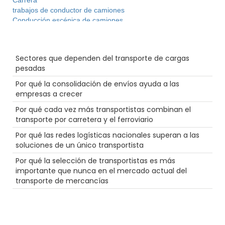
Carrera
trabajos de conductor de camiones
Conducción escénica de camiones
Almacén
Alimentos
Entradas recientes
Productividad
Sectores que dependen del transporte de cargas
Plano
pesadas
Agentes de carga
Huracán
Por qué la consolidación de envíos ayuda a las
Seguridad
empresas a crecer
recompensas de combustible
Por qué cada vez más transportistas combinan el
Inspecciones de camiones
transporte por carretera y el ferroviario
Puerto
Ferrocarril
Por qué las redes logísticas nacionales superan a las
Truckstop.com
soluciones de un único transportista
Comercio electrónico
Por qué la selección de transportistas es más
NTDAW
importante que nunca en el mercado actual del
Permisos
transporte de mercancías
Contenedor
Productos farmacéuticos
Gran equipo
LTl
LoadPay