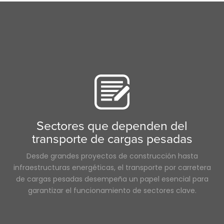
Transporte pesado
NTDAW
Envío a temperatura controlada
Cadena de suministro
Reefer
Futuro
Camiones cisterna
Tecnología
Intermodal
Agentes
Resalte
las mujeres en el transporte por carretera
Sectores que dependen del
transporte de cargas pesadas
Desde grandes proyectos de construcción hasta
infraestructuras energéticas, el transporte por carretera
de cargas pesadas desempeña un papel esencial para
garantizar el funcionamiento de sectores clave.