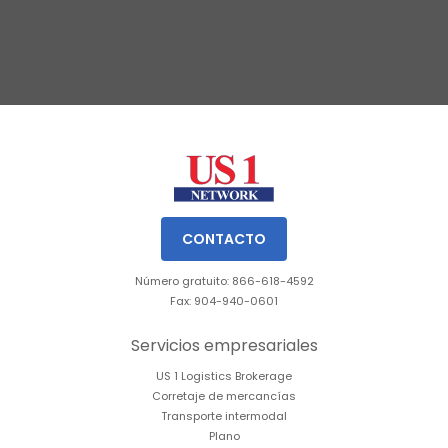
Slide 1 of 3.
CONTACTO
Número gratuito: 866-618-4592
Fax: 904-940-0601
Servicios empresariales
US 1 Logistics Brokerage
Corretaje de mercancías
Transporte intermodal
Plano